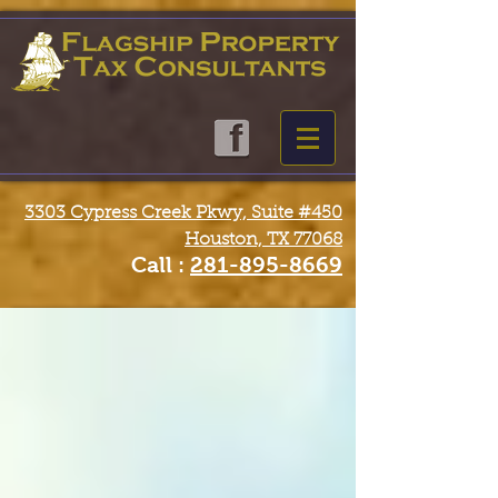
3303 Cypress Creek Pkwy, Suite #450
Houston, TX 77068
Call :
281-895-8669